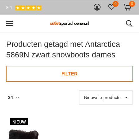
0
0
9.1
Producten getagd met Antarctica
5869N zwart snowboots dames
FILTER
NIEUW