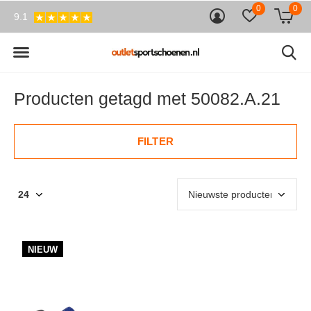
0
0
9.1
Producten getagd met 50082.A.21
FILTER
NIEUW