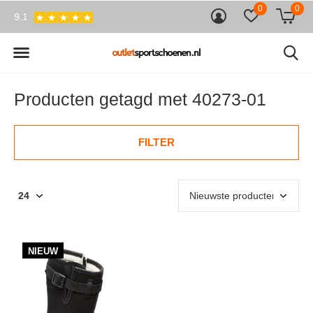
0
0
9.1
Producten getagd met 40273-01
FILTER
NIEUW